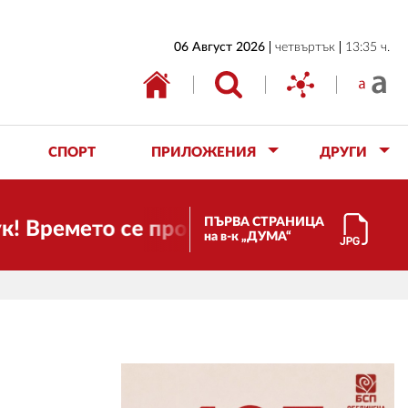
НАЧАЛО
06 Август 2026
четвъртък
13:35 ч.
БЪЛГАРИЯ
ИКОНОМИКА
ИЗБОРИ
СПОРТ
ПРИЛОЖЕНИЯ
ДРУГИ
СВЯТ
ОБЩЕСТВО
ПЪРВА СТРАНИЦА
! Времето се променя и налага необход
на в-к „ДУМА“
КУЛТУРА
ЖИВОТ
СПОРТ
ПРИЛОЖЕНИЯ
ДРУГИ