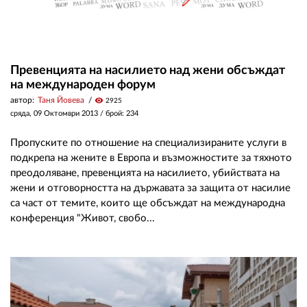
Превенцията на насилието над жени обсъждат
на международен форум
автор:
Таня Йовева
visibility
2925
сряда, 09 Октомври 2013
/ брой: 234
Пропуските по отношение на специализираните услуги в
подкрепа на жените в Европа и възможностите за тяхното
преодоляване, превенцията на насилието, убийствата на
жени и отговорността на държавата за защита от насилие
са част от темите, които ще обсъждат на международна
конференция "Живот, свобо...