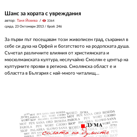
Шанс за хората с увреждания
автор:
Таня Йовева
visibility
3364
сряда, 23 Октомври 2013
/ брой: 246
За първи път посещавам този живописен град, съхранил в
себе си духа на Орфей и богатството на родопската душа.
Съчетал различните влияния от християнската и
мюсюлманската култура, неслучайно Смолян е център на
културните прояви в региона. Смолянска област е и
областта в България с най-много читалищ...