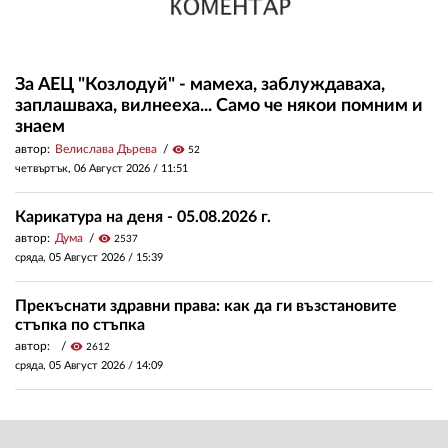
За АЕЦ "Козлодуй" - мамеха, заблуждаваха,
заплашваха, вилнееха... Само че някои помним и
знаем
автор:
Велислава Дърева
visibility
52
четвъртък, 06 Август 2026 /
11:51
Карикатура на деня - 05.08.2026 г.
автор:
Дума
visibility
2537
сряда, 05 Август 2026 /
15:39
Прекъснати здравни права: как да ги възстановите
стъпка по стъпка
автор:
visibility
2612
сряда, 05 Август 2026 /
14:09