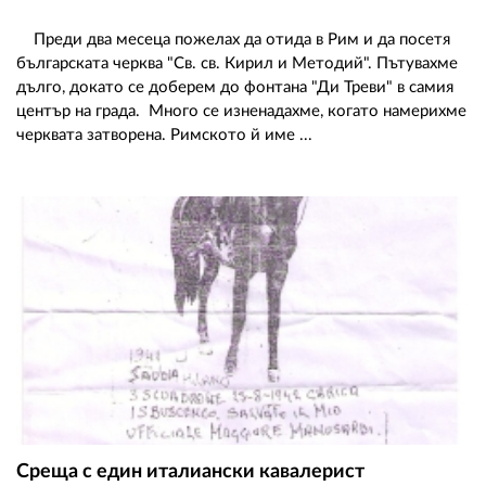
Преди два месеца пожелах да отида в Рим и да посетя
българската черква "Св. св. Кирил и Методий". Пътувахме
дълго, докато се доберем до фонтана "Ди Треви" в самия
център на града. Много се изненадахме, когато намерихме
черквата затворена. Римското й име ...
Среща с един италиански кавалерист