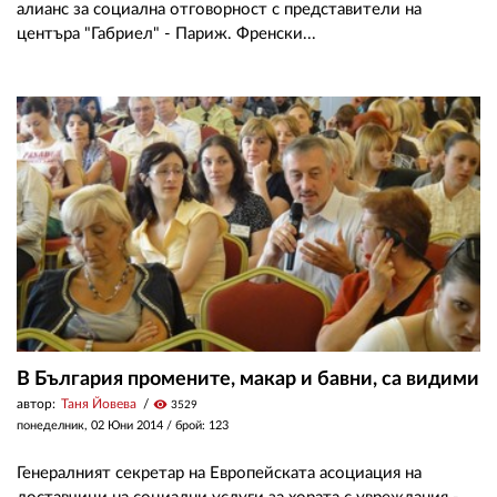
алианс за социална отговорност с представители на
центъра "Габриел" - Париж. Френски...
В България промените, макар и бавни, са видими
автор:
Таня Йовева
visibility
3529
понеделник, 02 Юни 2014
/ брой: 123
Генералният секретар на Европейската асоциация на