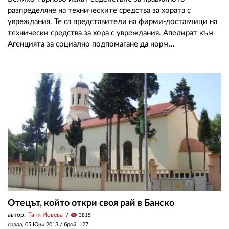
разпределяне на техническите средства за хората с
увреждания. Те са представители на фирми-доставчици на
технически средства за хора с увреждания. Апелират към
Агенцията за социално подпомагане да норм...
Отецът, който откри своя рай в Банско
автор:
Таня Йовева
visibility
3815
сряда, 05 Юни 2013
/ брой: 127