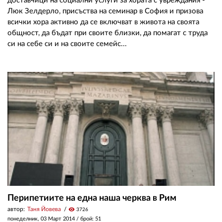
доставчици на социални услуги за хората с увреждания -
Люк Зелдерло, присъства на семинар в София и призова
всички хора активно да се включват в живота на своята
общност, да бъдат при своите близки, да помагат с труда
си на себе си и на своите семейс...
Перипетиите на една наша черква в Рим
автор:
Таня Йовева
visibility
3726
понеделник, 03 Март 2014
/ брой: 51