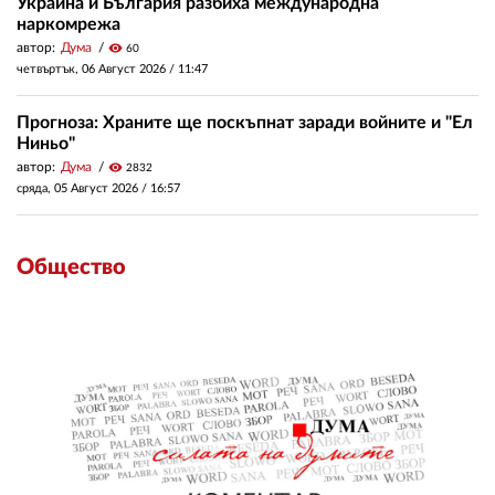
Украйна и България разбиха международна
наркомрежа
автор:
Дума
visibility
60
четвъртък, 06 Август 2026 /
11:47
Прогноза: Храните ще поскъпнат заради войните и "Ел
Ниньо"
автор:
Дума
visibility
2832
сряда, 05 Август 2026 /
16:57
Общество