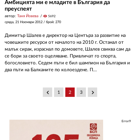
Амбицията ми е младите в България да
преуспеят
автор:
Таня Йовева
visibility
5692
сряда, 21 Ноември 2012
/ брой: 270
Димитър Шалев е директор на Центъра за развитие на
човешките ресурси от началото на 2010 г. Останал от
малък сирак, израснал по домовете, Шалев свиква сам да
се бори за своето оцеляване. Привличат го спорта,
богословието. Седем пъти е бил шампион на България и
два пъти на Балканите по колоездене. П...
keyboard_arrow_left
keyboard_arrow_right
1
2
3
Error9