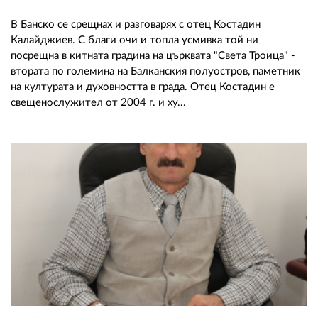
В Банско се срещнах и разговарях с отец Костадин
Калайджиев. С благи очи и топла усмивка той ни
посрещна в китната градина на църквата "Света Троица" -
втората по големина на Балканския полуостров, паметник
на културата и духовността в града. Отец Костадин е
свещенослужител от 2004 г. и ху...