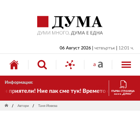
НАЧАЛО
БЪЛГАРИЯ
ИКОНОМИКА
ИЗБОРИ
06 Август 2026
четвъртък
12:01 ч.
СВЯТ
ОБЩЕСТВО
Информация:
КУЛТУРА
риятели! Ние пак сме тук! Времето се променя и на
ПЪРВА СТРАНИЦА
на в-к „ДУМА“
ЖИВОТ
Автори
Таня Йовева
СПОРТ
ПРИЛОЖЕНИЯ
ДРУГИ