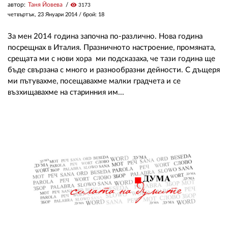
автор:
Таня Йовева
visibility
3173
четвъртък, 23 Януари 2014
/ брой: 18
За мен 2014 година започна по-различно. Нова година
посрещнах в Италия. Празничното настроение, промяната,
срещата ми с нови хора ми подсказаха, че тази година ще
бъде свързана с много и разнообразни дейности. С дъщеря
ми пътувахме, посещавахме малки градчета и се
възхищавахме на старинния им...