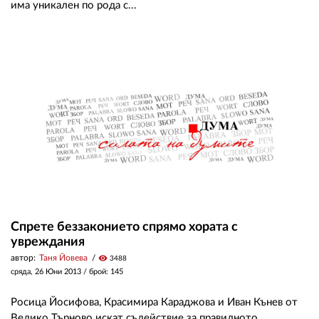
има уникален по рода с...
Спрете беззаконието спрямо хората с
увреждания
автор:
Таня Йовева
visibility
3488
сряда, 26 Юни 2013
/ брой: 145
Росица Йосифова, Красимира Караджова и Иван Кънев от
Велико Търново искат съдействие за правилното