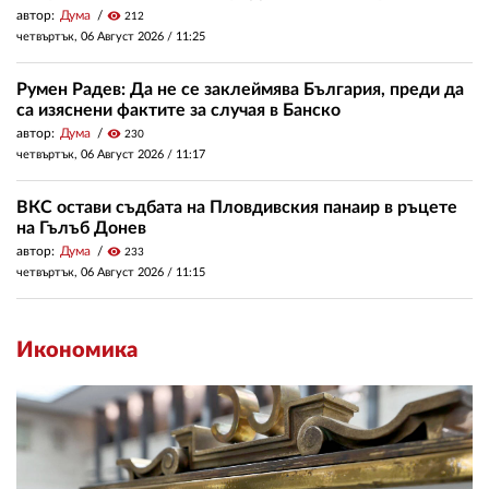
автор:
Дума
visibility
212
четвъртък, 06 Август 2026 /
11:25
Румен Радев: Да не се заклеймява България, преди да
са изяснени фактите за случая в Банско
автор:
Дума
visibility
230
четвъртък, 06 Август 2026 /
11:17
ВКС остави съдбата на Пловдивския панаир в ръцете
на Гълъб Донев
автор:
Дума
visibility
233
четвъртък, 06 Август 2026 /
11:15
Икономика