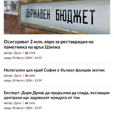
Осигуряват 2 млн. евро за реставрация на
паметника на връх Шипка
автор:
Дума
visibility
2798
сряда, 05 Август 2026 /
16:33
Нелегален цех край София е бълвал фалшив зехтин
автор:
Дума
visibility
2882
сряда, 05 Август 2026 /
15:39
Експерт: Дори Дунав да продължи да спада, въглищни
централи ще задоволят нуждата от ток
автор:
Дума
visibility
2456
сряда, 05 Август 2026 /
15:37