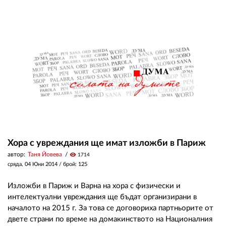
02 975 20 35
Хора с увреждания ще имат изложби в Париж
автор:
Таня Йовева
visibility
1714
сряда, 04 Юни 2014
/ брой: 125
Изложби в Париж и Варна на хора с физически и
интелектуални увреждания ще бъдат организирани в
началото на 2015 г. За това се договориха партньорите от
двете страни по време на домакинството на Националния