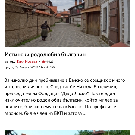
Истински родолюбив българин
автор:
Таня Йовева
visibility
4425
сряда, 28 Август 2013
/ брой: 199
За няколко дни пребиваване в Банско се срещнах с много
интересни личности. Сред тях бе Никола Янчевичин,
председател на Фондация "Дядо Ласко". Това е един
изключително родолюбив българин, който милее за
родните, близки нему неща в Банско. По професия е
агроном, бил е член на БКП и затова ...