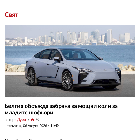
Свят
Белгия обсъжда забрана за мощни коли за
младите шофьори
автор:
Дума
visibility
59
четвъртък, 06 Август 2026 /
11:49