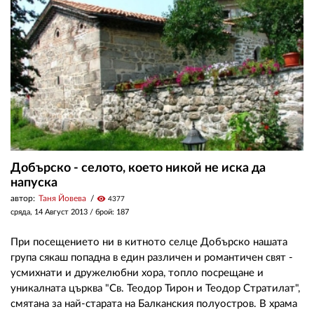
Добърско - селото, което никой не иска да
напуска
автор:
Таня Йовева
visibility
4377
сряда, 14 Август 2013
/ брой: 187
При посещението ни в китното селце Добърско нашата
група сякаш попадна в един различен и романтичен свят -
усмихнати и дружелюбни хора, топло посрещане и
уникалната църква "Св. Теодор Тирон и Теодор Стратилат",
смятана за най-старата на Балканския полуостров. В храма