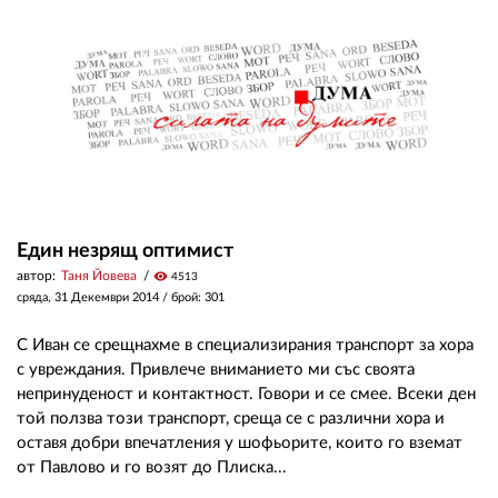
ЗА НАС
АВТОРИ
РЕДАКЦИЯ
КОНТАКТИ
РЕКЛАМА
Един незрящ оптимист
автор:
Таня Йовева
visibility
4513
АБОНАМЕНТ
сряда, 31 Декември 2014
/ брой: 301
УСЛОВИЯ ЗА ПОЛЗВАНЕ
С Иван се срещнахме в специализирания транспорт за хора
ПОЛИТИКА ЗА БИСКВИТКИТЕ
с увреждания. Привлече вниманието ми със своята
непринуденост и контактност. Говори и се смее. Всеки ден
ПОЛИТИКАТА ЗА
той ползва този транспорт, среща се с различни хора и
ПОВЕРИТЕЛНОСТ
оставя добри впечатления у шофьорите, които го вземат
от Павлово и го возят до Плиска...