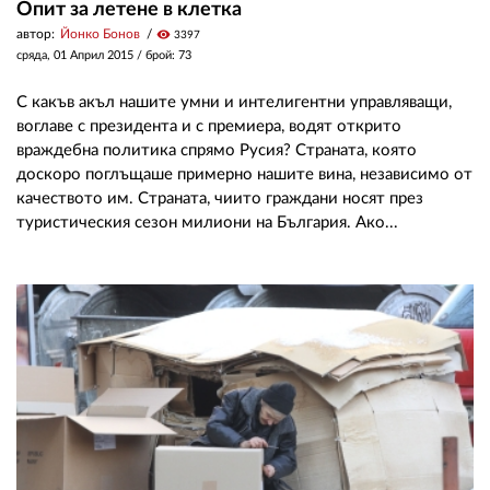
Опит за летене в клетка
автор:
Йонко Бонов
visibility
3397
сряда, 01 Април 2015
/ брой: 73
С какъв акъл нашите умни и интелигентни управляващи,
воглаве с президента и с премиера, водят открито
враждебна политика спрямо Русия? Страната, която
доскоро поглъщаше примерно нашите вина, независимо от
качеството им. Страната, чиито граждани носят през
туристическия сезон милиони на България. Ако...