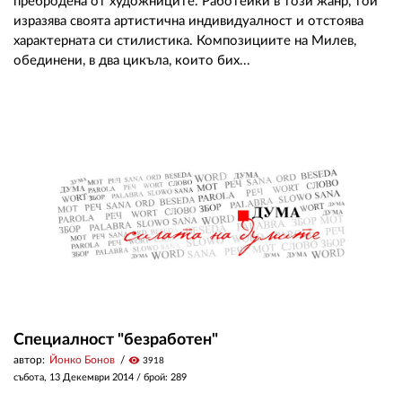
пребродена от художниците. Работейки в този жанр, той
изразява своята артистична индивидуалност и отстоява
характерната си стилистика. Композициите на Милев,
обединени, в два цикъла, които бих...
Специалност "безработен"
автор:
Йонко Бонов
visibility
3918
събота, 13 Декември 2014
/ брой: 289