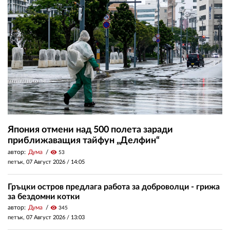
Япония отмени над 500 полета заради
приближаващия тайфун „Делфин“
автор:
Дума
visibility
53
петък, 07 Август 2026 /
14:05
Гръцки остров предлага работа за доброволци - грижа
за бездомни котки
автор:
Дума
visibility
345
петък, 07 Август 2026 /
13:03