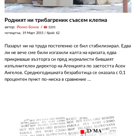
Родният ни трибагреник съвсем клепна
автор:
Йонко Бонов
visibility
3205
четвъртък, 19 Март 2015
/ брой: 62
Пазарът ни на труда постепенно се бил стабилизирал. Едва
ли не вече сме били изгазили калта на кризата, едва
прикриваше възторга си пред журналисти бившият
изпълнителен директор на Агенцията по заетостта Асен
Ангелов. Средногодишната безработица се оказала с 0,1
процентен пункт по-ниска в сравнение ...