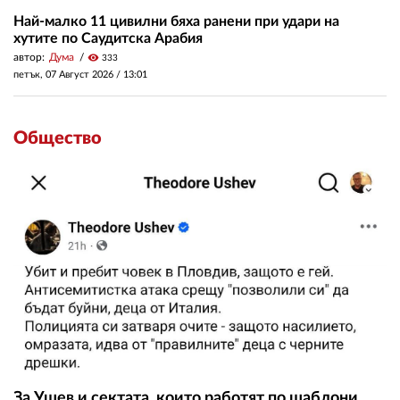
Най-малко 11 цивилни бяха ранени при удари на
хутите по Саудитска Арабия
автор:
Дума
visibility
333
петък, 07 Август 2026 /
13:01
Общество
За Ушев и сектата, които работят по шаблони