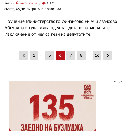
автор:
Йонко Бонов
visibility
5187
събота, 06 Декември 2014
/ брой: 283
Поучение Министерството финансово ни учи авансово:
Абсурдна е тука всяка идея за вдигане на заплатите.
Изключение от нея са тези на депутатите.
...
...
keyboard_arrow_left
keyboard_arrow_right
1
5
6
7
8
16
Error9