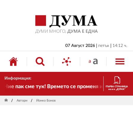
НАЧАЛО
БЪЛГАРИЯ
ИКОНОМИКА
ИЗБОРИ
07 Август 2026
петък
14:12 ч.
СВЯТ
ОБЩЕСТВО
Информация:
КУЛТУРА
е пак сме тук! Времето се променя и налага необхо
ПЪРВА СТРАНИЦА
на в-к „ДУМА“
ЖИВОТ
Автори
Йонко Бонов
СПОРТ
ПРИЛОЖЕНИЯ
ДРУГИ