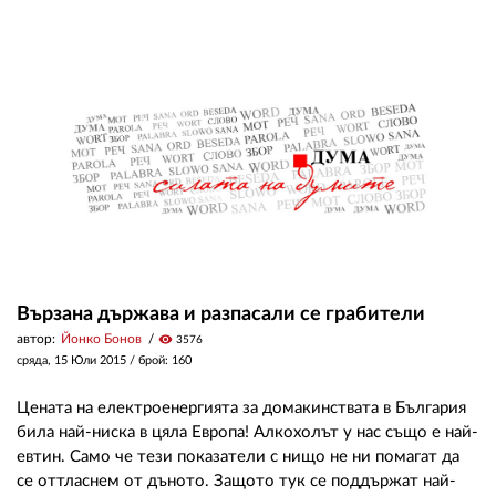
02 975 20 35
Вързана държава и разпасали се грабители
автор:
Йонко Бонов
visibility
3576
сряда, 15 Юли 2015
/ брой: 160
Цената на електроенергията за домакинствата в България
била най-ниска в цяла Европа! Алкохолът у нас също е най-
евтин. Само че тези показатели с нищо не ни помагат да
се оттласнем от дъното. Защото тук се поддържат най-