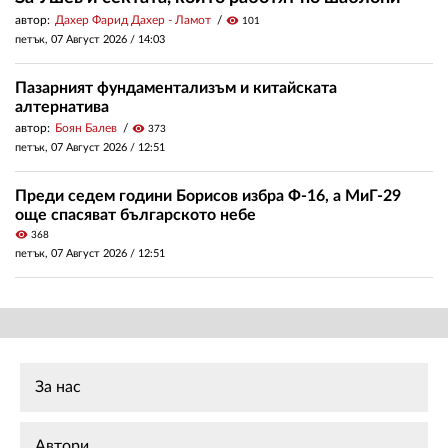
автор:
Дахер Фарид Дахер - Ламот
visibility
101
петък, 07 Август 2026 /
14:03
Пазарният фундаментализъм и китайската
алтернатива
автор:
Боян Балев
visibility
373
петък, 07 Август 2026 /
12:51
Преди седем години Борисов избра Ф-16, а МиГ-29
още спасяват българското небе
visibility
368
петък, 07 Август 2026 /
12:51
За нас
Автори