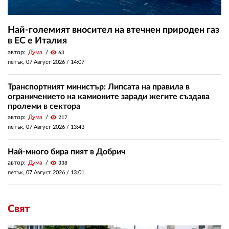
Най-големият вносител на втечнен природен газ
в ЕС е Италия
автор:
Дума
visibility
63
петък, 07 Август 2026 /
14:07
Транспортният министър: Липсата на правила в
ограничението на камионите заради жегите създава
пролеми в сектора
автор:
Дума
visibility
217
петък, 07 Август 2026 /
13:43
Най-много бира пият в Добрич
автор:
Дума
visibility
338
петък, 07 Август 2026 /
13:01
Свят