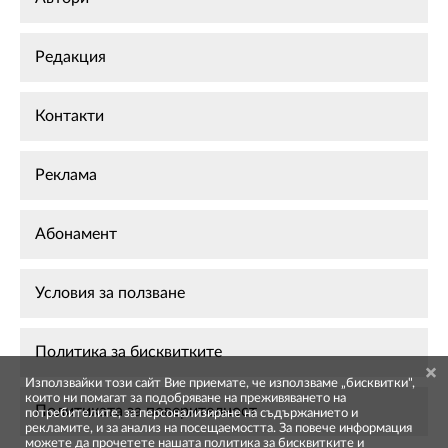
Редакция
Контакти
Реклама
Абонамент
Условия за ползване
Политика за бисквитките
Използвайки този сайт Вие приемате, че използваме „бисквитки",
които ни помагат за подобряване на преживяването на
Политиката за поверителност
потребителите, за персонализиране на съдържанието и
рекламите, и за анализ на посещаемостта. За повече информация
можете да прочетете нашата
политика за бисквитките
и