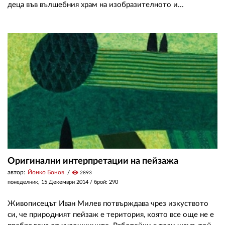
деца във вълшебния храм на изобразителното и...
Оригинални интерпретации на пейзажа
автор:
Йонко Бонов
visibility
2893
понеделник, 15 Декември 2014
/ брой: 290
Живописецът Иван Милев потвърждава чрез изкуството
си, че природният пейзаж е територия, която все още не е