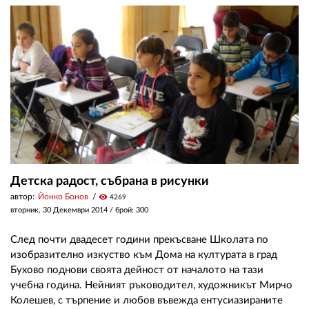
Детска радост, събрана в рисунки
автор:
Йонко Бонов
visibility
4269
вторник, 30 Декември 2014
/ брой: 300
След почти двадесет години прекъсване Школата по
изобразително изкуство към Дома на културата в град
Бухово поднови своята дейност от началото на тази
учебна година. Нейният ръководител, художникът Мирчо
Колешев, с търпение и любов въвежда ентусиазираните