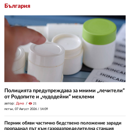
България
Полицията предупреждава за мними „лечители“
от Родопите и „чудодейни“ мехлеми
автор:
Дума
visibility
21
петък, 07 Август 2026 /
14:09
Перник обяви частично бедствено положение заради
пропаднал път към газоразпределителна станция