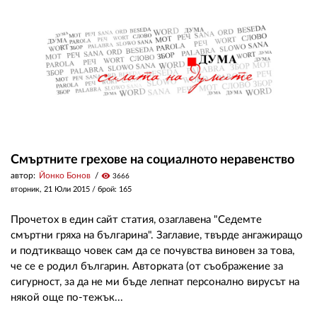
ЗА НАС
АВТОРИ
РЕДАКЦИЯ
КОНТАКТИ
РЕКЛАМА
Смъртните грехове на социалното неравенство
автор:
Йонко Бонов
visibility
3666
АБОНАМЕНТ
вторник, 21 Юли 2015
/ брой: 165
УСЛОВИЯ ЗА ПОЛЗВАНЕ
Прочетох в един сайт статия, озаглавена "Седемте
ПОЛИТИКА ЗА БИСКВИТКИТЕ
смъртни гряха на българина". Заглавие, твърде ангажиращо
и подтикващо човек сам да се почувства виновен за това,
ПОЛИТИКАТА ЗА
че се е родил българин. Авторката (от съображение за
ПОВЕРИТЕЛНОСТ
сигурност, за да не ми бъде лепнат персонално вирусът на
някой още по-тежък...