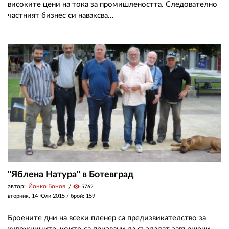
високите цени на тока за промишлеността. Следователно
частният бизнес си наваксва...
"Яблена Натура" в Ботевград
автор:
Йонко Бонов
visibility
5762
вторник, 14 Юли 2015
/ брой: 159
Броените дни на всеки пленер са предизвикателство за