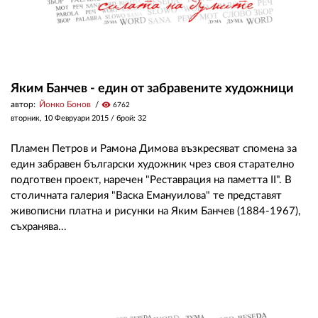
Яким Банчев - един от забравените художници
автор:
Йонко Бонов
visibility
6762
вторник, 10 Февруари 2015
/ брой: 32
Пламен Петров и Рамона Димова възкресяват спомена за
един забравен български художник чрез своя старателно
подготвен проект, наречен "Реставрация на паметта II". В
столичната галерия "Васка Емануилова" те представят
живописни платна и рисунки на Яким Банчев (1884-1967),
съхранява...