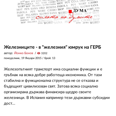
Железниците - в "железния" юмрук на ГЕРБ
автор:
Йонко Бонов
visibility
3202
понеделник, 19 Януари 2015
/ брой: 13
Железопътният транспорт има социални функции и е
гръбнак на всяка добре работеща икономика. От тази
стабилна и функционална структура не се отказва и
бъдещият цивилизован свят. Затова всяка социално
организирана държава финансира щедро своите
железници. В Испания например тези държавни субсидии
дост...