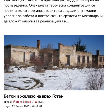
художниците, които са призвани да създадат завършени
произведения. Очакваната творческа концентрация се
постига, когато организаторите са създали оптимални
условия за работа и когато самите артисти са мотивирани
да вложат енергия за реализацията н...
Бетон и желязо на връх Готен
автор:
Йонко Бонов
visibility
8039
сряда, 22 Април 2015
/ брой: 89