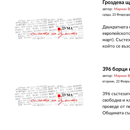
Гроздева щ
автор:
Мариан 
сряда, 23 Февруар
Двукратната 
европейското
март). Състе
който се възс
396 борци 
автор:
Мариан 
вторник, 22 Февру
396 състезат
свободна и к
проведе от п
Общината същ