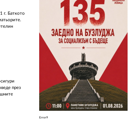
1 г. Баткото
ЗА НАС
матьорите.
етелин
АВТОРИ
РЕДАКЦИЯ
КОНТАКТИ
РЕКЛАМА
АБОНАМЕНТ
осигури
УСЛОВИЯ ЗА ПОЛЗВАНЕ
оведе през
ишните
ПОЛИТИКА ЗА БИСКВИТКИТЕ
ПОЛИТИКАТА ЗА
ПОВЕРИТЕЛНОСТ
Error9