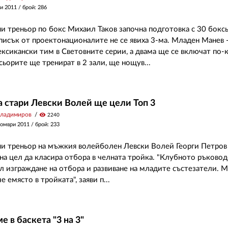
и 2011
/ брой: 286
и треньор по бокс Михаил Таков започна подготовка с 30 бокс
писък от проектонационалите не се явиха 3-ма. Младен Манев
ексикански тим в Световните серии, а двама ще се включат по-
сьорите ще тренират в 2 зали, ще нощув...
а стари Левски Волей ще цели Топ 3
Владимиров
visibility
2240
томври 2011
/ брой: 233
и треньор на мъжкия волейболен Левски Волей Георги Петров з
на цел да класира отбора в челната тройка. "Клубното ръково
ел изграждане на отбора и развиване на младите състезатели. 
 емясто в тройката", заяви п...
е в баскета "3 на 3"