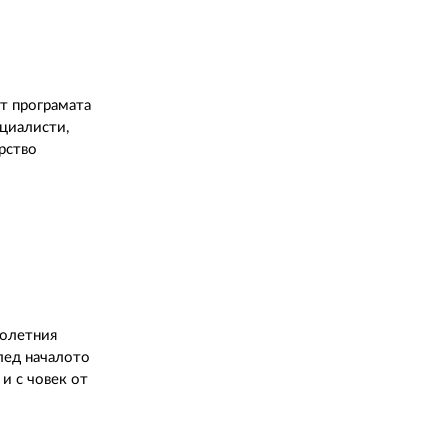
от програмата
ециалисти,
рство
ролетния
лед началото
 и с човек от