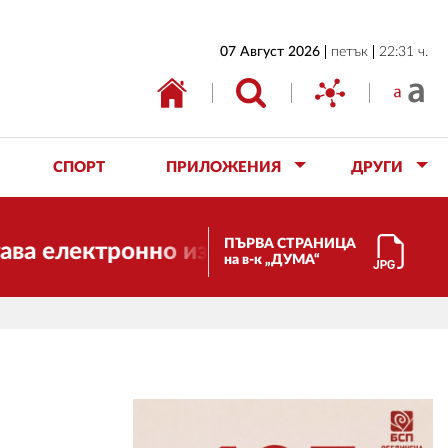
НАЧАЛО
07 Август 2026
петък
22:31 ч.
БЪЛГАРИЯ
ИКОНОМИКА
ИЗБОРИ
СПОРТ
ПРИЛОЖЕНИЯ
ДРУГИ
СВЯТ
ОБЩЕСТВО
ПЪРВА СТРАНИЦА
ктронно издание, но ще продължи да ра
на в-к „ДУМА“
КУЛТУРА
ЖИВОТ
СПОРТ
ПРИЛОЖЕНИЯ
ДРУГИ