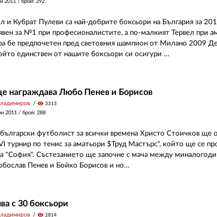
и 2011
/ брой: 292
ел и Кубрат Пулеви са най-добрите боксьори на България за 201
явен за №1 при професионалистите, а по-малкият Тервел при а
ра бе предпочетен пред световния шампион от Милано 2009 Д
ойто единствен от нашите боксьори си осигури ...
ще награждава Любо Пенев и Борисов
Владимиров
visibility
3313
ри 2011
/ брой: 288
български футболист за всички времена Христо Стоичков ще 
 VI турнир по тенис за аматьори $Труд Мастърс", който ще се пр
ла "София". Състезанието ще започне с мача между миналогод
ослав Пенев и Бойко Борисов и но...
чва с 30 боксьори
Владимиров
visibility
2814