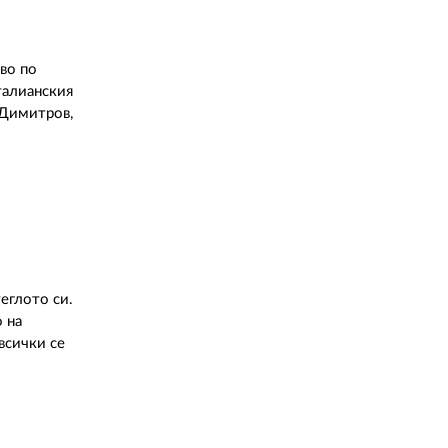
во по
талианския
 Димитров,
еглото си.
 на
всички се