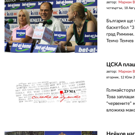
автор:
Мариан 
четвъртък, 18 Авг
България ще 
баскетбол "3
град Римини.
Тенчо Тенчев
ЦСКА пла
автор:
Мариан 
вторник, 12 Юли 
Голмайсторът
Това заплаши
"червените" н
вложиха макс
Нейков наг