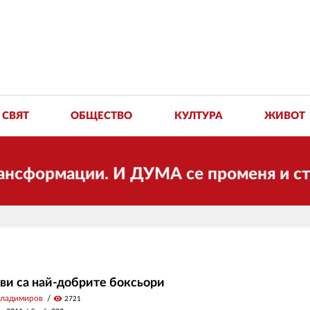
СВЯТ
ОБЩЕСТВО
КУЛТУРА
ЖИВОТ
мации. И ДУМА се променя и става еле
ви са най-добрите боксьори
Владимиров
visibility
2721