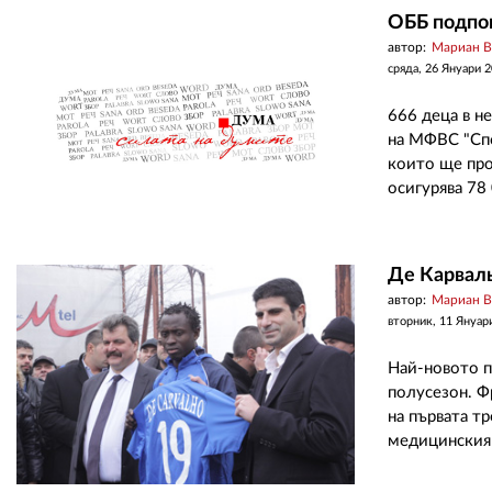
ОББ подпо
автор:
Мариан 
сряда, 26 Януари 
666 деца в н
на МФВС "Спор
които ще про
осигурява 78 
Де Карваль
автор:
Мариан 
вторник, 11 Януар
Най-новото п
полусезон. Ф
на първата тр
медицинския 