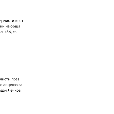
далистите от
мии на обща
н (66, св.
листи през
 с лиценза за
рдан Лечков.