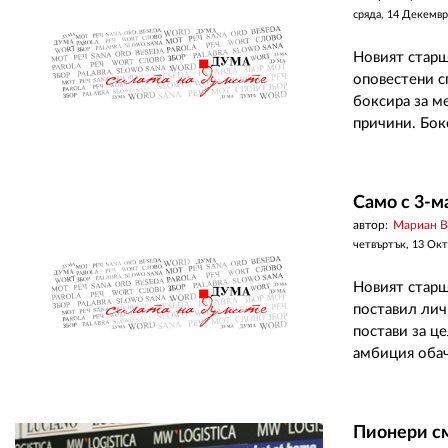
сряда, 14 Декемвр
Новият старш
оповестени с
боксира за м
причини. Бок
Само с 3-м
автор:
Мариан 
четвъртък, 13 Ок
Новият старш
поставил лич
постави за ц
амбиция обаче
Пионери см