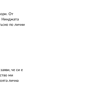
02 975 20 35
ьори. От
 - Нинджата
късно по лични
аяви, че си е
дство ми
Моята лична