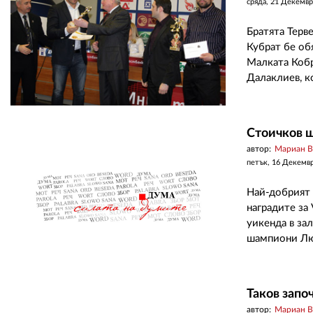
сряда, 21 Декемвр
Братята Терв
Кубрат бе об
Малката Коб
Далаклиев, к
Стоичков 
автор:
Мариан 
петък, 16 Декемв
Най-добрият 
наградите за
уикенда в за
шампиони Люб
Таков запо
автор:
Мариан 