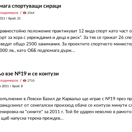
мага спортуващи сираци
Владимиров
visibility
2564
2011
/ брой: 21
еравностойно положение практикуват 12 вида спорт като част 
т за хора с увреждания и деца в риск". За тях се грижат 26 сп
ведат общо 2500 занимания. За проектите спортното министе
000 лв., като ОББ подпомага държ...
о взе №19 и се контузи
Владимиров
visibility
2710
и 2011
/ брой: 8
опълнение в Левски Базил де Карвальо ще играе с №19 през п
ранцузинът от сенегалски произход обаче се контузи минути с
енировка на "сините" за 2011 г. Той бе ударен неволно в рамото
щаб напусна терена преждев...