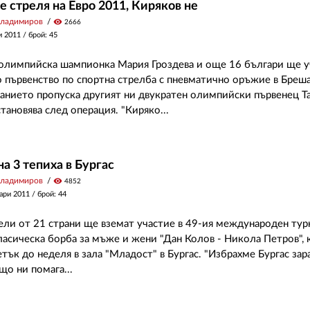
е стреля на Евро 2011, Киряков не
Владимиров
visibility
2666
и 2011
/ брой: 45
олимпийска шампионка Мария Гроздева и още 16 българи ще у
 първенство по спортна стрелба с пневматично оръжие в Бреша,
занието пропуска другият ни двукратен олимпийски първенец Т
тановява след операция. "Киряко...
на 3 тепиха в Бургас
Владимиров
visibility
4852
ари 2011
/ брой: 44
ели от 21 страни ще вземат участие в 49-ия международен тур
ласическа борба за мъже и жени "Дан Колов - Никола Петров", 
етък до неделя в зала "Младост" в Бургас. "Избрахме Бургас зар
о ни помага...