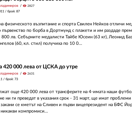
Владимиров
visibility
2827
011
/ брой: 87
а физическото възпитание и спорта Свилен Нейков отличи ме
 първенство по борба в Дортмунд с плакети и им раздаде пре
 800 лв. Себърните медалисти Тайбе Юсеин (63 кг), Леонид База
нгелов (60, кл. стил) получиха по 10 0...
а 420 000 лева от ЦСКА до утре
Владимиров
visibility
2631
11
/ брой: 73
жат още 420 000 лева от трансферите на 4-имата наши футбо
 не ни ги преведат в указания срок - 31 март, ще имат проблеми
, закани се кметът на Сливен и първи вицепрезидент на БФС Йо
 никакви компромиси...