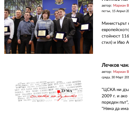
автор:
Мариан 
петък, 15 Април 2
Министърът н
европейското
стойност 116
стил) и Иво А
Лечков чак
автор:
Мариан 
сряда, 30 Март 20
"ЦСКА ни дъл
2009 г. и ако
пореден път"
"Няма да има