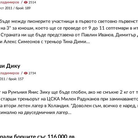
Владимиров
visibility
2514
уст 2011
/ брой: 189
бъде между пионерите участници в първото световно първенст
 на 3" за юноши, което ще се проведе от 9 до 11 септември в и
 Страната ни ще бъде представена от Павлин Иванов, Димитър
 и Алекс Симеонов с треньор Тина Дими...
ши Дику
Владимиров
visibility
2734
2011
/ брой: 157
 на Румъния Янис Зику ще бъде глобен, ако не смъкне 2 кг от т
 старши треньорът на ЦСКА Милен Радуканов при заминаването
а втори летен лагер в Холандия. "Доволен съм, всичко е наред, 
имално на двуседмичния лагер...
ради борците със 116 000 лв.