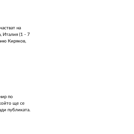
частват на
 Италия (1 - 7
аню Киряков,
нир по
който ще се
ади публиката.